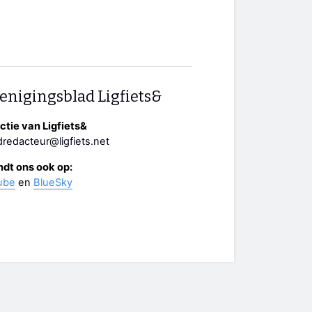
enigingsblad Ligfiets&
tie van Ligfiets&
redacteur@ligfiets.net
ndt ons ook op:
ube
en
BlueSky