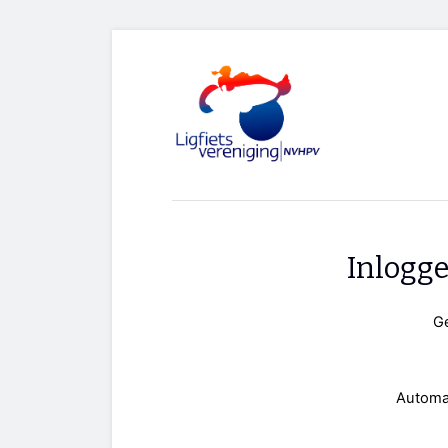
Inlogg
G
Automa