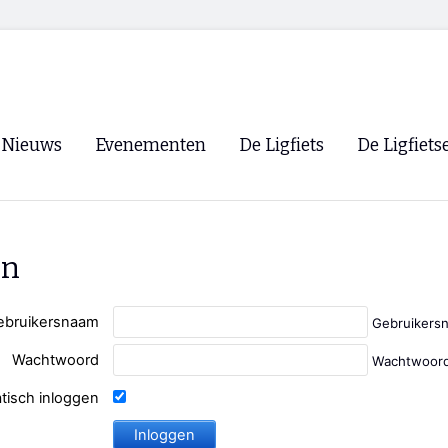
Nieuws
Evenementen
De Ligfiets
De Ligfiets
Voorpagina
Evenementen
Fietsen
Overzicht
Archief
Winkels
en
WK Ligfietsen 2026
Ligfietsvereningi
RSS
Lokale Fietsvere
ebruikersnaam
Gebruikers
Paastreffen
Wachtwoord
Wachtwoord
CycleVision
EHPVA & EuSup
tisch inloggen
Oliebollentocht
Forum ligfietser