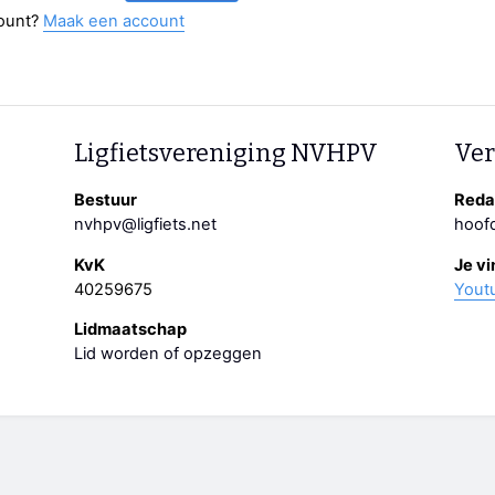
ount?
Maak een account
Ligfietsvereniging NVHPV
Ver
Bestuur
Redac
nvhpv@ligfiets.net
hoofd
KvK
Je vi
40259675
Yout
Lidmaatschap
Lid worden of opzeggen