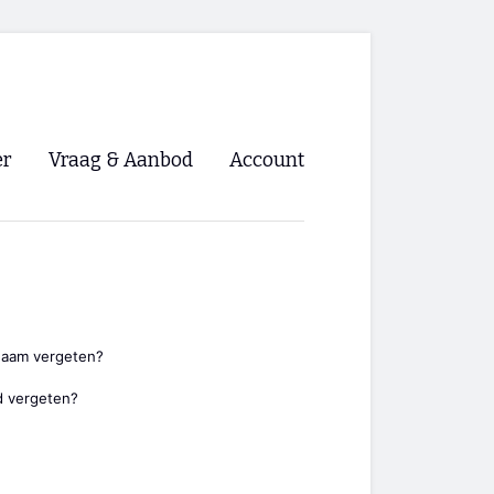
er
Vraag & Aanbod
Account
Inloggen
Registreren
ng NVHPV
nigingen
naam vergeten?
 vergeten?
ino 🡺
s.nl 🡺