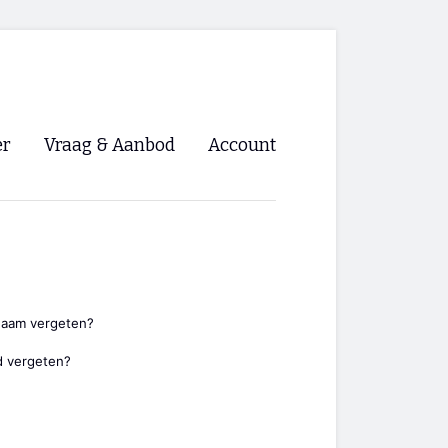
er
Vraag & Aanbod
Account
Inloggen
Registreren
ng NVHPV
nigingen
naam vergeten?
 vergeten?
ino 🡺
s.nl 🡺