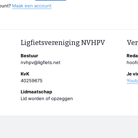
ount?
Maak een account
Ligfietsvereniging NVHPV
Ver
Bestuur
Redac
nvhpv@ligfiets.net
hoofd
KvK
Je vi
40259675
Yout
Lidmaatschap
Lid worden of opzeggen