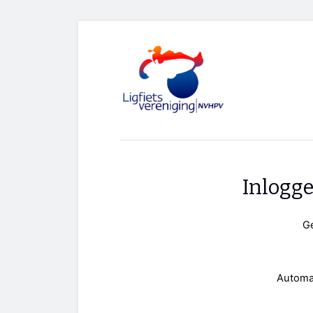
Inlogg
G
Automa