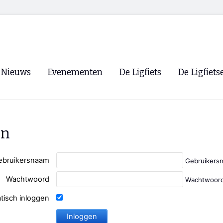
Nieuws
Evenementen
De Ligfiets
De Ligfiets
Voorpagina
Evenementen
Fietsen
Overzicht
Archief
Winkels
en
WK Ligfietsen 2026
Ligfietsvereningi
RSS
Lokale Fietsvere
ebruikersnaam
Gebruikers
Paastreffen
Wachtwoord
Wachtwoord
CycleVision
EHPVA & EuSup
tisch inloggen
Oliebollentocht
Forum ligfietser