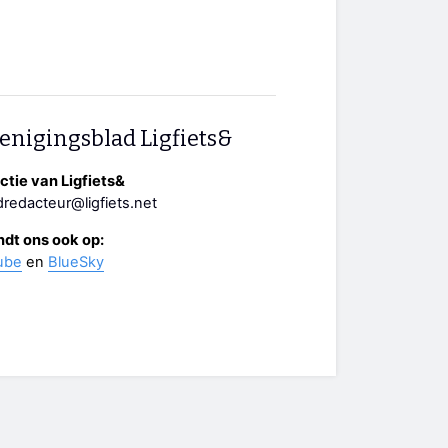
enigingsblad Ligfiets&
tie van Ligfiets&
redacteur@ligfiets.net
ndt ons ook op:
ube
en
BlueSky