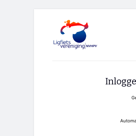
Inlogg
G
Automa