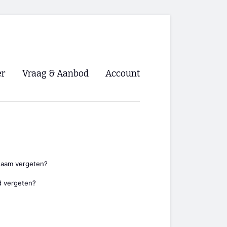
er
Vraag & Aanbod
Account
Inloggen
Registreren
ng NVHPV
nigingen
naam vergeten?
 vergeten?
ino 🡺
s.nl 🡺