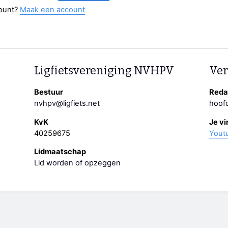
ount?
Maak een account
Ligfietsvereniging NVHPV
Ver
Bestuur
Redac
nvhpv@ligfiets.net
hoofd
KvK
Je vi
40259675
Yout
Lidmaatschap
Lid worden of opzeggen