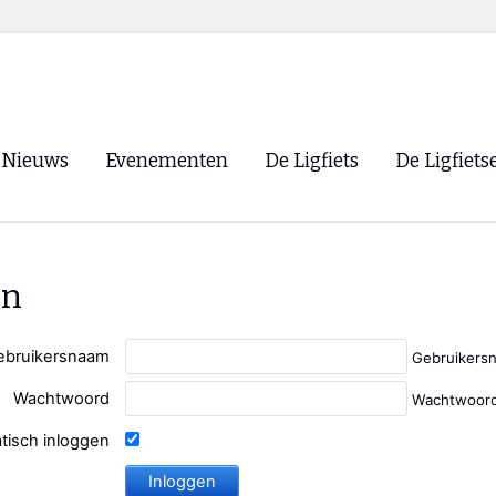
Nieuws
Evenementen
De Ligfiets
De Ligfiets
Voorpagina
Evenementen
Fietsen
Overzicht
Archief
Winkels
en
WK Ligfietsen 2026
Ligfietsvereningi
RSS
Lokale Fietsvere
ebruikersnaam
Gebruikers
Paastreffen
Wachtwoord
Wachtwoord
CycleVision
EHPVA & EuSup
tisch inloggen
Oliebollentocht
Forum ligfietser