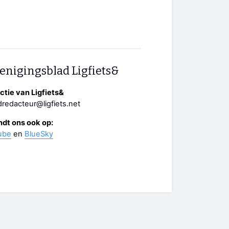
enigingsblad Ligfiets&
tie van Ligfiets&
redacteur@ligfiets.net
ndt ons ook op:
ube
en
BlueSky